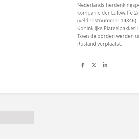
Nederlands herdenkingsp
kompanie der Luftwaffe 2/I
(veldpostnummer 14846). 
Koninklijke Plateelbakkeri
Toen de borden werden ui
Rusland verplaatst.
S
S
S
h
h
h
a
a
a
r
r
r
e
e
e