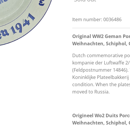
Item number:
0036486
Original WW2 Geman Porc
Weihnachten, Schiphol, 
Dutch commemorative porc
kompanie der Luftwaffe 2/I
(Feldpostnummer 14846). T
Koninklijke Plateelbakkeri
condition. When the plates
moved to Russia.
Origineel Wo2 Duits Porce
Weihnachten, Schiphol, 