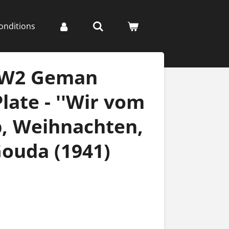
onditions
WW2 Geman
late - ''Wir vom
, Weihnachten,
Gouda (1941)