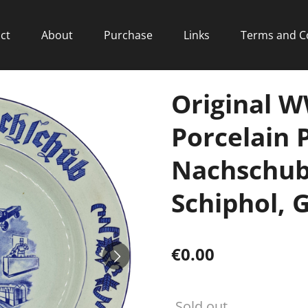
ct
About
Purchase
Links
Terms and C
Original 
Porcelain P
Nachschub
Schiphol, 
€0.00
Sold out