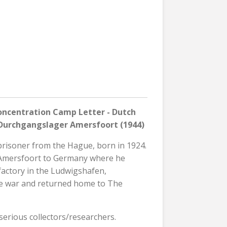
ncentration Camp Letter - Dutch
s Durchgangslager Amersfoort (1944)
prisoner from the Hague, born in 1924.
 Amersfoort to Germany where he
 factory in the Ludwigshafen,
e war and returned home to The
erious collectors/researchers.