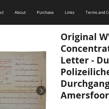
ct
About
Purchase
Links
Terms and C
Original 
Concentra
Letter - D
Polizeilich
Durchgang
Amersfoort