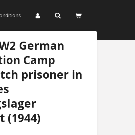
onditions
WW2 German
tion Camp
utch prisoner in
es
slager
 (1944)