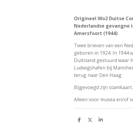
Origineel Wo2 Duitse Co
Nederlandse gevangne in
Amersfoort (1944)
Twee brieven van een Ned
geboren in 1924. In 1944 
Duitsland gestuurd waar hi
Ludwigshafen bij Mannheim
terug naar Den Haag.
Bijgevoegd zijn stamkaart.
Alleen voor musea en/of 
S
S
S
h
h
h
a
a
a