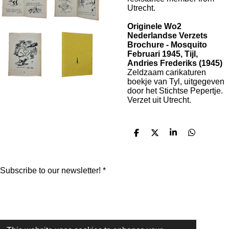
Utrecht.
Originele Wo2
Nederlandse Verzets
Brochure -
Mosquito
Februari 1945, Tijl,
Andries Frederiks (1945)
Zeldzaam carikaturen
boekje van Tyl, uitgegeven
door het Stichtse Pepertje.
Verzet uit Utrecht.
S
S
S
S
h
h
h
h
a
a
a
a
r
r
r
r
e
e
e
e
Subscribe to our newsletter! *
Submit form