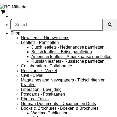
Skip
to
main
content
Shop
New Items - Nieuwe items
Leaflets - Pamfletten
Dutch leaflets - Nederlandse pamfletten
British leaflets - Britse pamfletten
American leaflets - Amerikaanse pamfletten
Russian leaflets - Russische pamfletten
Collaboration - Collaboratie
Resistance - Verzet
Civil - Civiel
Magazines and Newspapers - Tijdschriften en
Kranten
Liberation - Bevrijding
Postcards - Postkaarten
Photos - Foto's
German Documents - Documenten Duits
Books & Brochures - Boeken & Brochures
Wartime Publications