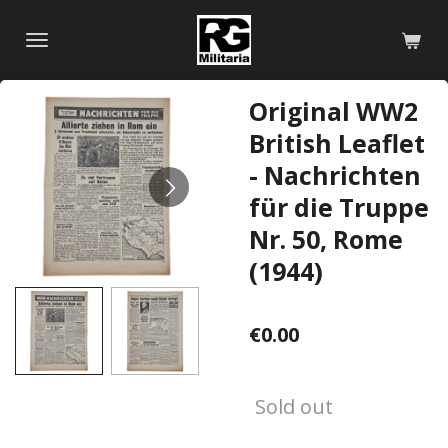
Skip
to
main
content
Original WW2
British Leaflet
- Nachrichten
für die Truppe
Nr. 50, Rome
(1944)
€0.00
Sold out