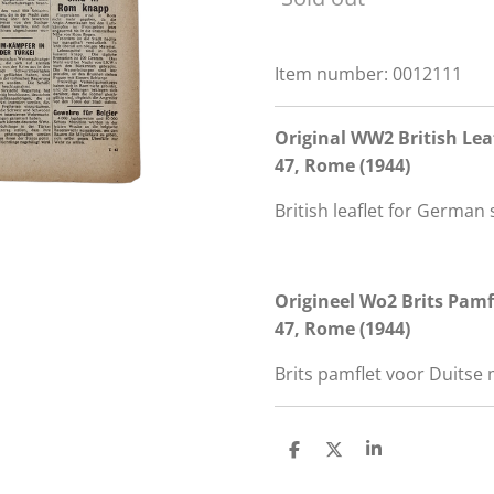
Item number:
0012111
Original WW2 British Leaf
47, Rome (1944)
British leaflet for German 
Origineel Wo2 Brits Pamf
47, Rome (1944)
Brits pamflet voor Duitse m
S
S
S
h
h
h
a
a
a