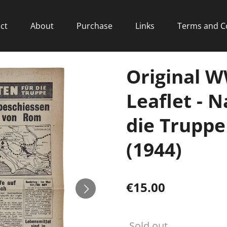
ct
About
Purchase
Links
Terms and C
Original W
Leaflet - 
die Truppe
(1944)
€15.00
Sold out