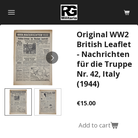
Skip
to
main
content
Original WW2
British Leaflet
- Nachrichten
für die Truppe
Nr. 42, Italy
(1944)
€15.00
Add to cart