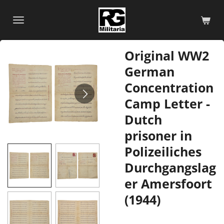
Skip
to
main
content
Original WW2
German
Concentration
Camp Letter -
Dutch
prisoner in
Polizeiliches
Durchgangslag
er Amersfoort
(1944)