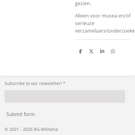
gezien.
Alleen voor musea en/of
serieuze
verzamelaars/onderzoeke
S
S
S
S
h
h
h
h
a
a
a
a
r
r
r
r
e
e
e
e
Subscribe to our newsletter! *
Submit form
© 2021 - 2026 RG-Militaria