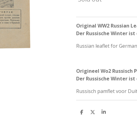
Original WW2 Russian Lea
Der Russische Winter ist 
Russian leaflet for German
Origineel Wo2 Russisch P
Der Russische Winter ist 
Russisch pamflet voor Duit
S
S
S
h
h
h
a
a
a
r
r
r
e
e
e