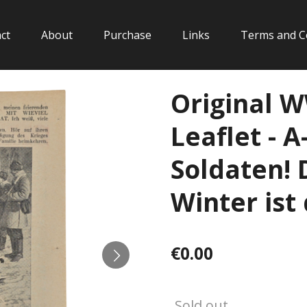
ct
About
Purchase
Links
Terms and C
Original 
Leaflet - 
Soldaten! 
Winter ist 
€0.00
Sold out