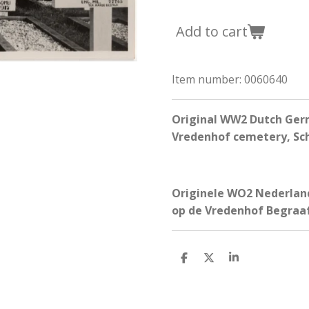
Add to cart
Item number:
0060640
Original WW2 Dutch Germ
Vredenhof cemetery, Sc
Originele WO2 Nederland
op de Vredenhof Begraaf
S
S
S
h
h
h
a
a
a
r
r
r
e
e
e