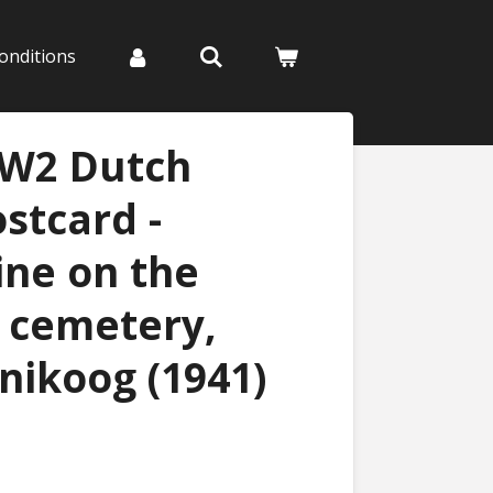
onditions
WW2 Dutch
stcard -
ine on the
 cemetery,
nikoog (1941)