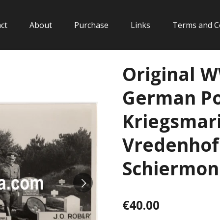
ct
About
Purchase
Links
Terms and C
Original 
German Po
Kriegsmar
Vredenhof
Schiermon
€40.00