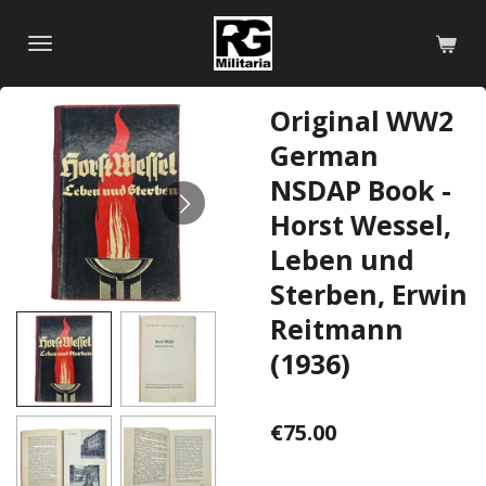
Skip
to
main
content
Original WW2
German
NSDAP Book -
Horst Wessel,
Leben und
Sterben, Erwin
Reitmann
(1936)
€75.00