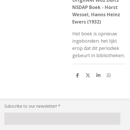
Origineel Wo2 Duits
NSDAP Boek - Horst
Wessel, Hanns Heinz
Ewers (1932)
Het boek is opnieuw
ingebonden; het lijkt
erop dat dit periodiek
gebeurt in bibliotheken.
S
S
S
S
h
h
h
h
a
a
a
a
r
r
r
r
e
e
e
e
Subscribe to our newsletter! *