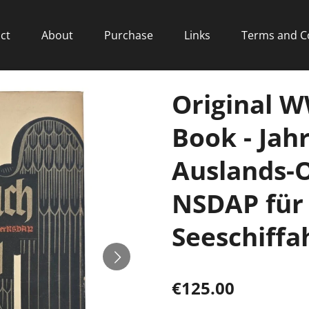
ct
About
Purchase
Links
Terms and C
Original 
Book - Jah
Auslands-O
NSDAP für 
Seeschiffa
€125.00