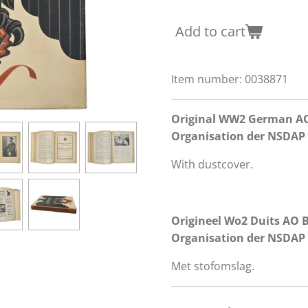
Add to cart
Item number:
0038871
Original WW2 German AO 
Organisation der NSDAP f
With dustcover.
Origineel Wo2 Duits AO B
Organisation der NSDAP f
Met stofomslag.