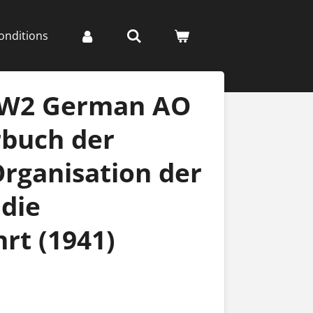
onditions
WW2 German AO
rbuch der
rganisation der
die
hrt (1941)