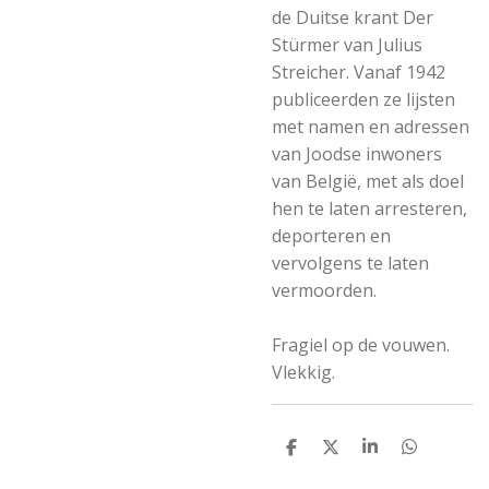
de Duitse krant Der
Stürmer van Julius
Streicher. Vanaf 1942
publiceerden ze lijsten
met namen en adressen
van Joodse inwoners
van België, met als doel
hen te laten arresteren,
deporteren en
vervolgens te laten
vermoorden.
Fragiel op de vouwen.
Vlekkig.
S
S
S
S
h
h
h
h
a
a
a
a