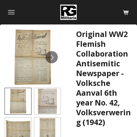
Skip
to
main
content
Original WW2
Flemish
Collaboration
Antisemitic
Newspaper -
Volksche
Aanval 6th
year No. 42,
Volksverwerin
g (1942)