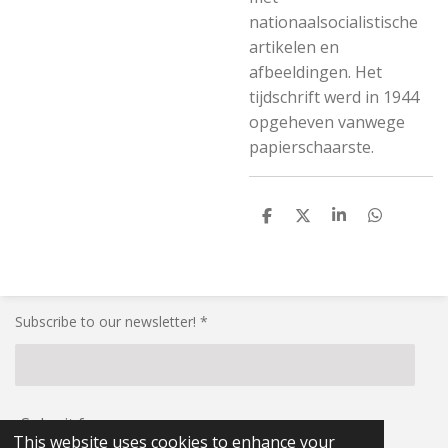
nationaalsocialistische
artikelen en
afbeeldingen. Het
tijdschrift werd in 1944
opgeheven vanwege
papierschaarste.
S
S
S
S
h
h
h
h
a
a
a
a
r
r
r
r
e
e
e
e
Subscribe to our newsletter! *
Submit form
This website uses cookies to enhance your