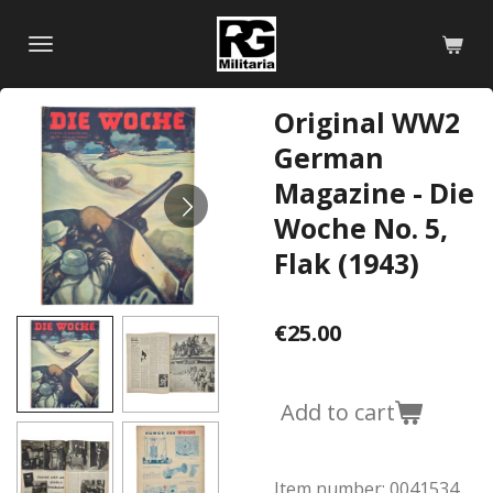
Skip
to
main
content
Original WW2
German
Magazine - Die
Woche No. 5,
Flak (1943)
€25.00
Add to cart
Item number:
0041534