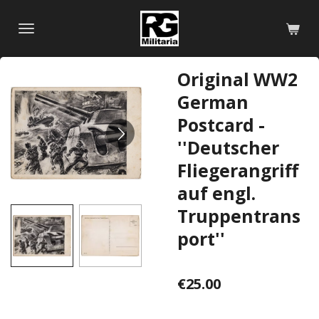
Skip
to
main
content
Original WW2
German
Postcard -
''Deutscher
Fliegerangriff
auf engl.
Truppentrans
port''
€25.00