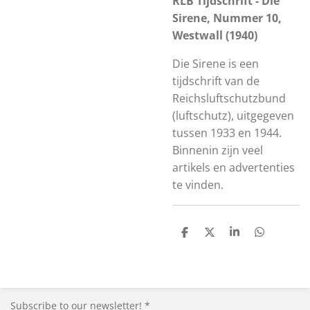
RLB Tijdschrift - Die
Sirene, Nummer 10,
Westwall (1940)
Die Sirene is een
tijdschrift van de
Reichsluftschutzbund
(luftschutz), uitgegeven
tussen 1933 en 1944.
Binnenin zijn veel
artikels en advertenties
te vinden.
S
S
S
S
h
h
h
h
a
a
a
a
r
r
r
r
e
e
e
e
Subscribe to our newsletter! *