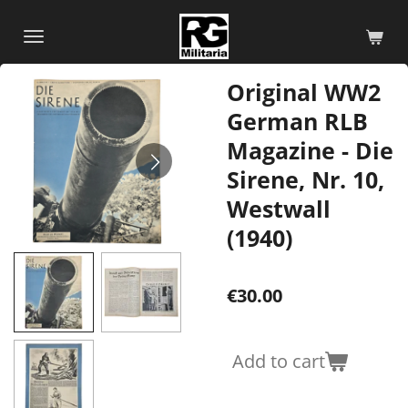
Skip
to
main
Original WW2
content
German RLB
Magazine - Die
Sirene, Nr. 10,
Westwall
(1940)
€30.00
Add to cart