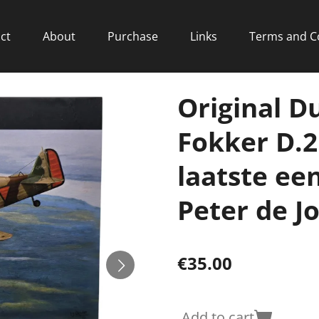
ct
About
Purchase
Links
Terms and C
Original D
Fokker D.2
laatste ee
Peter de J
€35.00
Add to cart