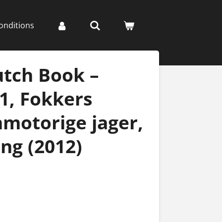
onditions
utch Book –
1, Fokkers
nmotorige jager,
ong (2012)