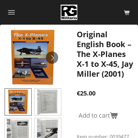
Skip
to
main
content
Original
English Book –
The X-Planes
X-1 to X-45, Jay
Miller (2001)
€25.00
Add to cart
Item number:
0039477