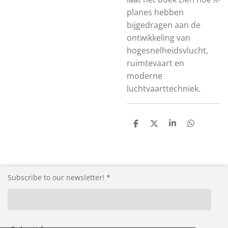
planes hebben
bijgedragen aan de
ontwikkeling van
hogesnelheidsvlucht,
ruimtevaart en
moderne
luchtvaarttechniek.
S
S
S
S
h
h
h
h
a
a
a
a
r
r
r
r
e
e
e
e
Subscribe to our newsletter! *