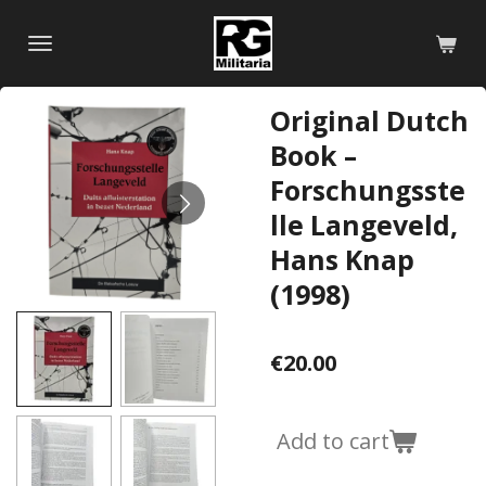
Skip
to
main
content
Original Dutch
Book –
Forschungsste
lle Langeveld,
Hans Knap
(1998)
€20.00
Add to cart