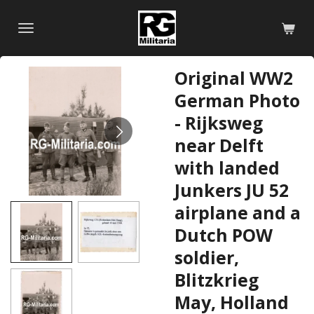
Skip
to
main
content
Original WW2
German Photo
- Rijksweg
near Delft
with landed
Junkers JU 52
airplane and a
Dutch POW
soldier,
Blitzkrieg
May, Holland