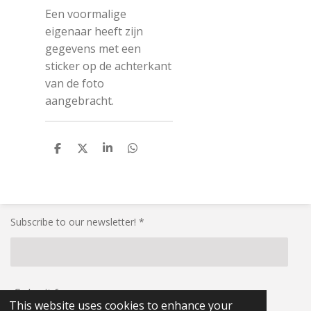
Een voormalige
eigenaar heeft zijn
gegevens met een
sticker op de achterkant
van de foto
aangebracht.
S
S
S
S
h
h
h
h
a
a
a
a
r
r
r
r
e
e
e
e
Subscribe to our newsletter! *
Submit form
This website uses cookies to enhance your