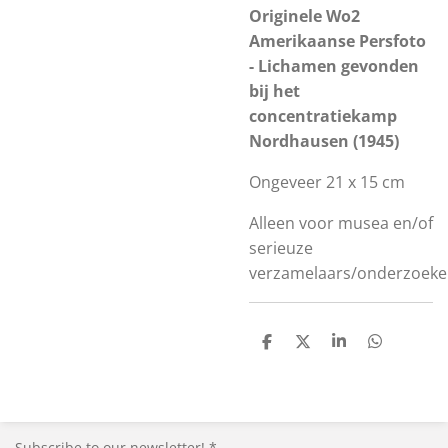
Originele Wo2
Amerikaanse Persfoto
- Lichamen gevonden
bij het
concentratiekamp
Nordhausen (1945)
Ongeveer 21 x 15 cm
Alleen voor musea en/of
serieuze
verzamelaars/onderzoeke
S
S
S
S
h
h
h
h
a
a
a
a
r
r
r
r
e
e
e
e
Subscribe to our newsletter! *