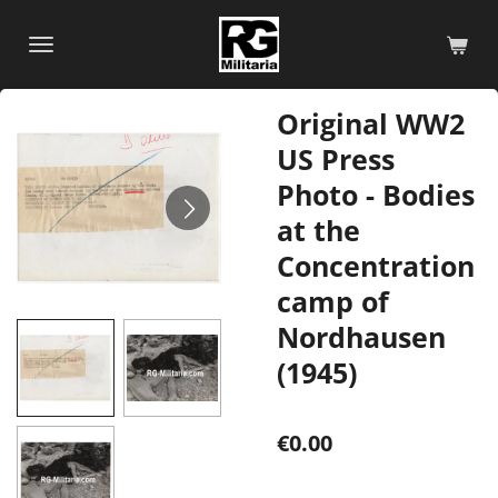
Skip
to
main
content
Original WW2
US Press
Photo - Bodies
at the
Concentration
camp of
Nordhausen
(1945)
€0.00