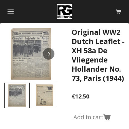
Skip
to
main
content
Original WW2
Dutch Leaflet -
XH 58a De
Vliegende
Hollander No.
73, Paris (1944)
€12.50
Add to cart