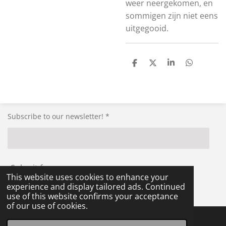
weer neergekomen, en
sommigen zijn niet eens
uitgegooid.
S
S
S
S
h
h
h
h
a
a
a
a
r
r
r
r
e
e
e
e
Subscribe to our newsletter! *
Submit form
This website uses cookies to enhance your
experience and display tailored ads. Continued
© 2021 - 2026 RG-Militaria
use of this website confirms your acceptance
of our use of cookies.