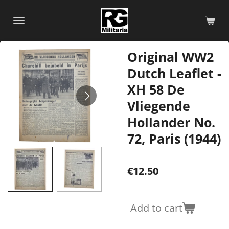
Skip
to
main
content
Original WW2
Dutch Leaflet -
XH 58 De
Vliegende
Hollander No.
72, Paris (1944)
€12.50
Add to cart