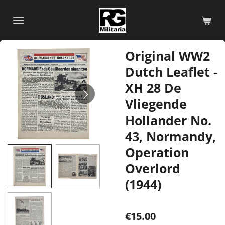
Skip
to
main
content
Original WW2
Dutch Leaflet -
XH 28 De
Vliegende
Hollander No.
43, Normandy,
Operation
Overlord
(1944)
€15.00