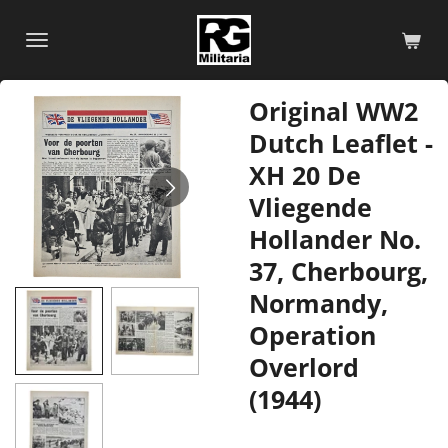
Skip
to
main
content
Original WW2
Dutch Leaflet -
XH 20 De
Vliegende
Hollander No.
37, Cherbourg,
Normandy,
Operation
Overlord
(1944)