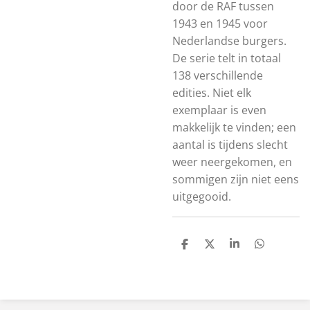
door de RAF tussen
1943 en 1945 voor
Nederlandse burgers.
De serie telt in totaal
138 verschillende
edities. Niet elk
exemplaar is even
makkelijk te vinden; een
aantal is tijdens slecht
weer neergekomen, en
sommigen zijn niet eens
uitgegooid.
S
S
S
S
h
h
h
h
a
a
a
a
r
r
r
r
e
e
e
e