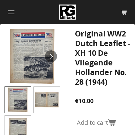
Skip
to
main
content
Original WW2
Dutch Leaflet -
XH 10 De
Vliegende
Hollander No.
28 (1944)
€10.00
Add to cart