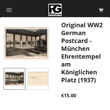
Skip
to
main
Original WW2
content
German
Postcard -
München
Ehrentempel
am
Königlichen
Platz (1937)
€15.00