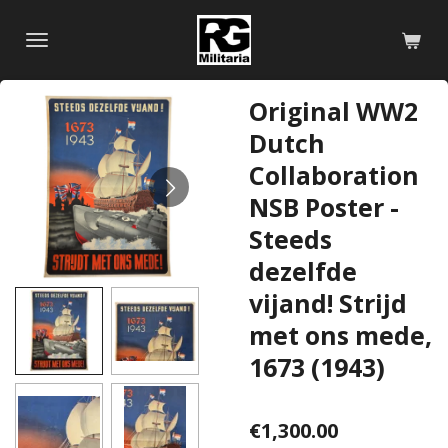
Skip
to
main
content
Original WW2
Dutch
Collaboration
NSB Poster -
Steeds
dezelfde
vijand! Strijd
met ons mede,
1673 (1943)
€1,300.00