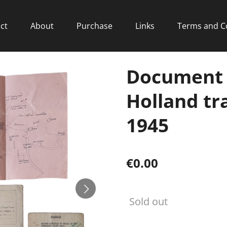
ct
About
Purchase
Links
Terms and C
Document 
Holland tr
1945
€0.00
Sold out