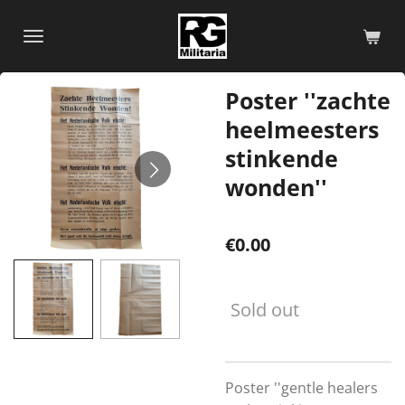
Skip
to
main
content
Poster ''zachte
heelmeesters
stinkende
wonden''
€0.00
Sold out
Poster ''gentle healers