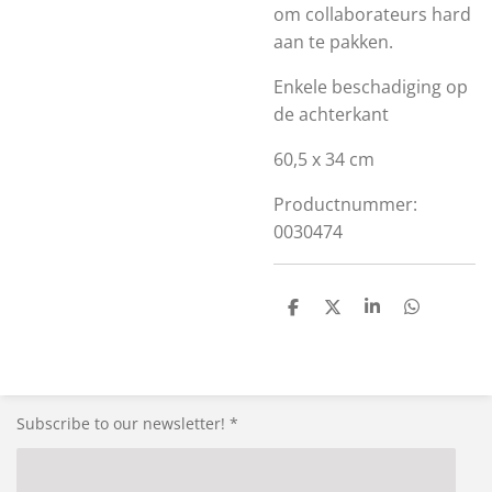
om collaborateurs hard
aan te pakken.
Enkele beschadiging op
de achterkant
60,5 x 34 cm
Productnummer:
0030474
S
S
S
S
h
h
h
h
a
a
a
a
r
r
r
r
e
e
e
e
Subscribe to our newsletter! *