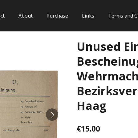
ct
About
Purchase
Links
Terms and C
Unused Ei
Bescheinu
Wehrmach
Bezirksve
Haag
€15.00