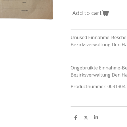
Add to cart
Unused Einnahme-Besche
Bezirksverwaltung Den Ha
Ongebruikte Einnahme-B
Bezirksverwaltung Den Ha
Productnummer: 0031304
S
S
S
h
h
h