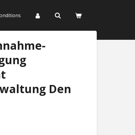
onditions
nnahme-
gung
t
rwaltung Den