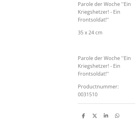
Parole der Woche ''Ein
Kriegshetzer! - Ein
Frontsoldat!''
35 x 24 cm
Parole der Woche ''Ein
Kriegshetzer! - Ein
Frontsoldat!''
Productnummer:
0031510
S
S
S
S
h
h
h
h
a
a
a
a
r
r
r
r
e
e
e
e