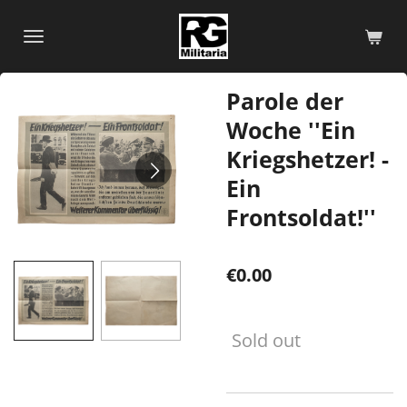
Skip
to
main
content
Parole der
Woche ''Ein
Kriegshetzer! -
Ein
Frontsoldat!''
€0.00
Sold out