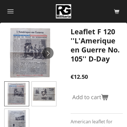
Skip
to
main
content
Leaflet F 120
''L'Amerique
en Guerre No.
105'' D-Day
€12.50
Add to cart
American leaflet for