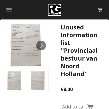
Skip
to
main
content
Unused
Information
list
''Provinciaal
bestuur van
Noord
Holland''
€8.00
Add to cart