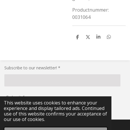
Productnummer:
0031064
S
S
S
S
h
h
h
h
a
a
a
a
r
r
r
r
e
e
e
e
Subscribe to our newsletter! *
Submit form
This website uses cookies to enhance your
experience and display tailored ads. Continued
© 2021 - 2026 RG-Militaria
use of this website confirms your acceptance of
our use of cookies.