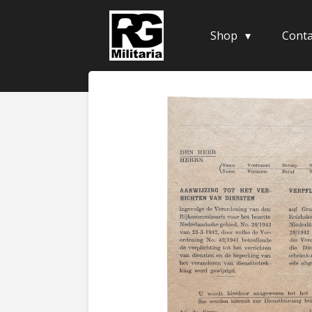
Skip
to
Shop
Conta
main
content