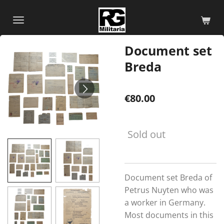
Skip
to
main
Document set
content
Breda
€80.00
Sold out
Document set Breda of
Petrus Nuyten who was
a worker in Germany.
Most documents in this