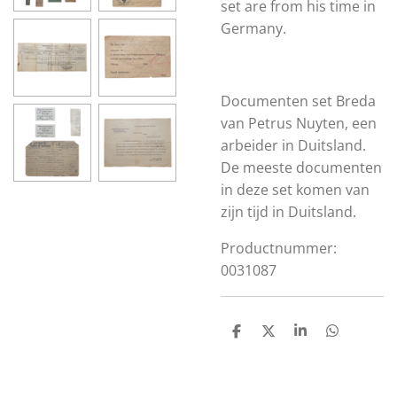
set are from his time in
Germany.
Documenten set Breda
van Petrus Nuyten, een
arbeider in Duitsland.
De meeste documenten
in deze set komen van
zijn tijd in Duitsland.
Productnummer:
0031087
S
S
S
S
h
h
h
h
a
a
a
a
r
r
r
r
e
e
e
e