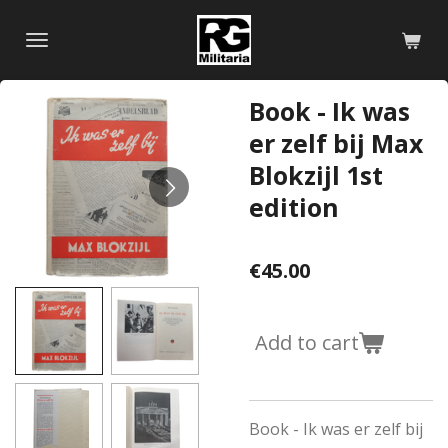
Skip
to
main
content
Book - Ik was
er zelf bij Max
Blokzijl 1st
edition
€45.00
Add to cart
Book - Ik was er zelf bij