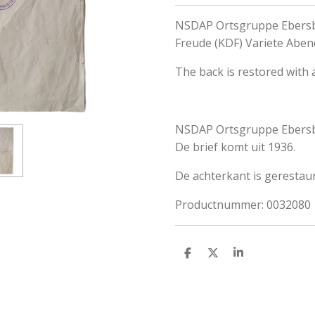
NSDAP Ortsgruppe Ebersb
Freude (KDF) Variete Aben
The back is restored with a
NSDAP Ortsgruppe Ebersb
De brief komt uit 1936.
De achterkant is gerestau
Productnummer: 0032080
S
S
S
h
h
h
a
a
a
r
r
r
e
e
e