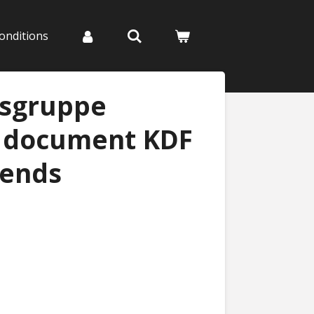
onditions
sgruppe
 document KDF
bends