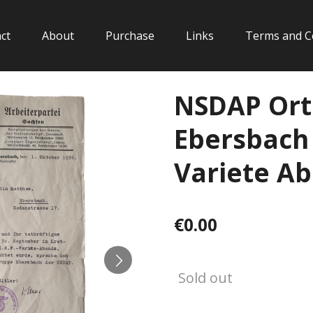
ct
About
Purchase
Links
Terms and C
NSDAP Ort
Ebersbach
Variete A
€0.00
Sold out