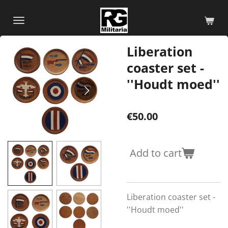
Skip
to
main
Liberation
content
coaster set -
''Houdt moed''
€50.00
Add to cart
Liberation coaster set -
''Houdt moed''