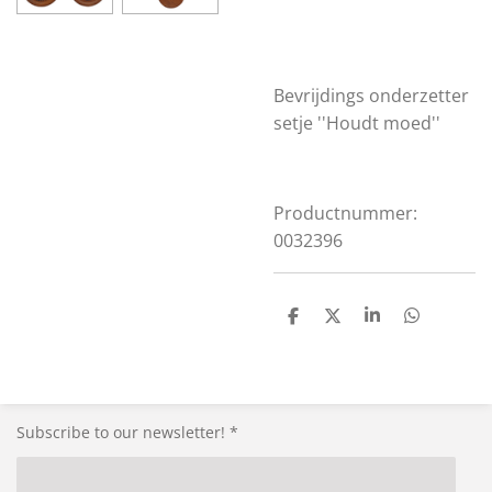
Bevrijdings onderzetter
setje ''Houdt moed''
Productnummer:
0032396
S
S
S
S
h
h
h
h
a
a
a
a
r
r
r
r
e
e
e
e
Subscribe to our newsletter! *