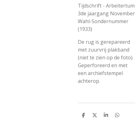
Tijdschrift - Arbeitertum
3de jaargang November
Wahl-Sondernummer
(1933)
De rug is gerepareerd
met zuurvrij plakband
(niet te zien op de foto).
Geperforeerd en met
een archiefstempel
achterop.
S
S
S
S
h
h
h
h
a
a
a
a
r
r
r
r
e
e
e
e