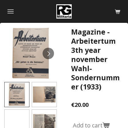
Skip
to
main
content
Magazine -
Arbeitertum
3th year
november
Wahl-
Sondernumm
er (1933)
€20.00
Add to cart