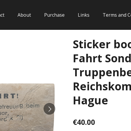
ct
About
Purchase
Links
Terms and C
Sticker bo
Fahrt Sond
Truppenbe
Reichskom
Hague
€40.00