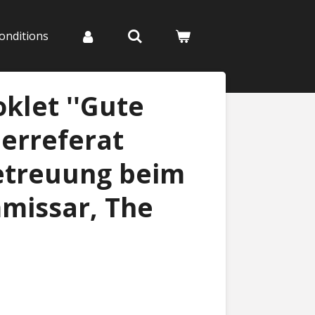
onditions
oklet ''Gute
erreferat
treuung beim
missar, The