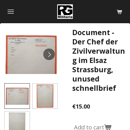
Skip
to
main
content
Document -
Der Chef der
Zivilverwaltun
g im Elsaz
Strassburg,
unused
schnellbrief
€15.00
Add to cart