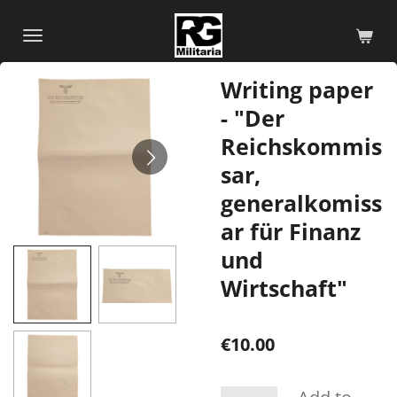
Skip
to
main
Writing paper
content
- "Der
Reichskommis
sar,
generalkomiss
ar für Finanz
und
Wirtschaft"
€10.00