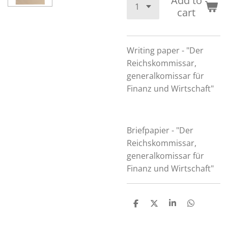
Add to
cart
Writing paper - "Der
Reichskommissar,
generalkomissar für
Finanz und Wirtschaft"
Briefpapier - "Der
Reichskommissar,
generalkomissar für
Finanz und Wirtschaft"
S
S
S
S
h
h
h
h
a
a
a
a