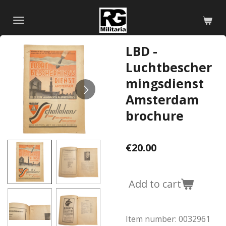
Skip
to
main
LBD -
content
Luchtbescher
mingsdienst
Amsterdam
brochure
€20.00
Add to cart
Item number:
0032961