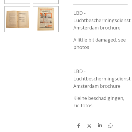
LBD -
Luchtbeschermingsdienst
Amsterdam brochure
A little bit damaged, see
photos
LBD -
Luchtbeschermingsdienst
Amsterdam brochure
Kleine beschadigingen,
zie fotos
S
S
S
S