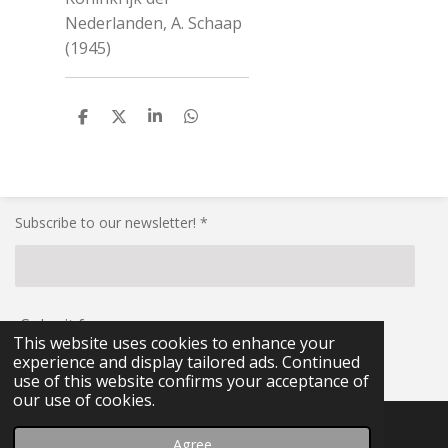
Nederlanden, A. Schaap
(1945)
S
S
S
S
h
h
h
h
a
a
a
a
r
r
r
r
e
e
e
e
Subscribe to our newsletter! *
Submit form
This website uses cookies to enhance your
experience and display tailored ads. Continued
© 2021 - 2026 RG-Militaria
use of this website confirms your acceptance of
our use of cookies.
Agree