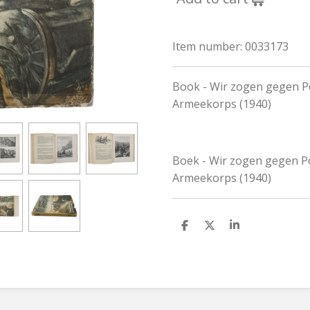
Item number:
0033173
Book - Wir zogen gegen Po
Armeekorps (1940)
Boek - Wir zogen gegen Po
Armeekorps (1940)
S
S
S
h
h
h
a
a
a
r
r
r
e
e
e