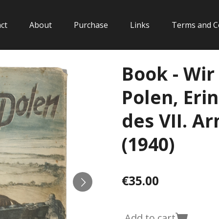
ct
About
Purchase
Links
Terms and C
Book - Wir
Polen, Er
des VII. A
(1940)
€35.00
Add to cart