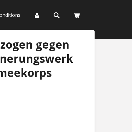
onditions
 zogen gegen
innerungswerk
rmeekorps