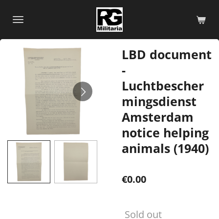
Skip
to
main
content
LBD document
-
Luchtbescher
mingsdienst
Amsterdam
notice helping
animals (1940)
€0.00
Sold out