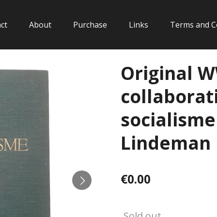
ct
About
Purchase
Links
Terms and C
Original 
collaborat
socialisme
Lindeman
€0.00
Sold out