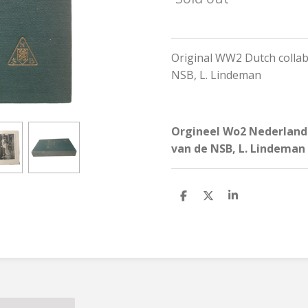
Original WW2 Dutch collab
NSB, L. Lindeman
Orgineel Wo2 Nederlands
van de NSB, L. Lindeman
S
S
S
h
h
h
a
a
a
r
r
r
e
e
e