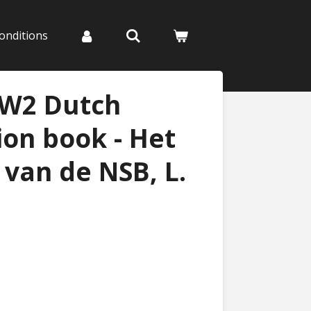
onditions
WW2 Dutch
ion book - Het
 van de NSB, L.