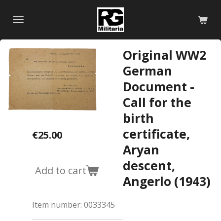
Skip
to
main
content
Original WW2
German
Document -
Call for the
birth
certificate,
€25.00
Aryan
descent,
Add to cart
Angerlo (1943)
Item number:
0033345