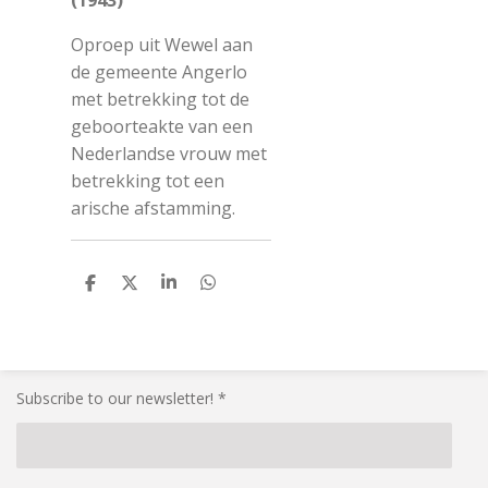
(1943)
Oproep uit Wewel aan
de gemeente Angerlo
met betrekking tot de
geboorteakte van een
Nederlandse vrouw met
betrekking tot een
arische afstamming.
S
S
S
S
h
h
h
h
a
a
a
a
r
r
r
r
e
e
e
e
Subscribe to our newsletter! *