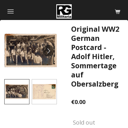
Skip
to
main
Original WW2
content
German
Postcard -
Adolf Hitler,
Sommertage
auf
Obersalzberg
€0.00
Sold out