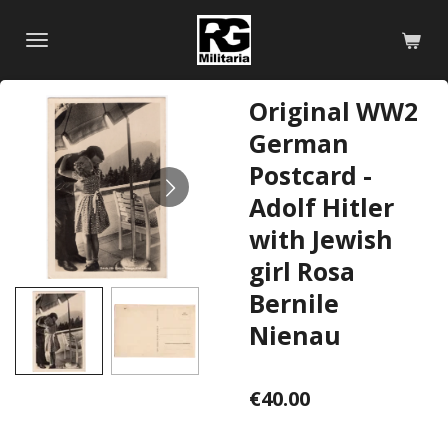
Skip
to
main
content
Original WW2
German
Postcard -
Adolf Hitler
with Jewish
girl Rosa
Bernile
Nienau
€40.00