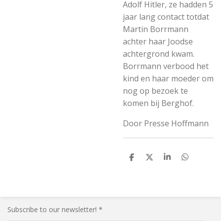
Adolf Hitler, ze hadden 5
jaar lang contact totdat
Martin Borrmann
achter haar Joodse
achtergrond kwam.
Borrmann verbood het
kind en haar moeder om
nog op bezoek te
komen bij Berghof.
Door Presse Hoffmann
S
S
S
S
h
h
h
h
a
a
a
a
r
r
r
r
e
e
e
e
Subscribe to our newsletter! *